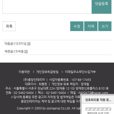
댓글등록
목록
수정
삭제
쓰기
다음글 |
데코타일
이전글 |
파벽돌
이용약관
개인정보취급방침
이메일주소무단수집거부
(주)중앙인테리어
｜
사업자등록번호 : 107-88-17455
대표이사 : 최봉헌
｜
개인정보 보호 책임자 : 정재철
주소 : 서울특별시 서초구 강남대로 224 (양재동 12-10) 양재한신휴플러스 B101호
전화 :
02-3462-0404
｜
팩스 : 02-3461-0404
｜
메일 :
rldjr0473@naver.com
※당사에 등록된 모든 광고의 저작권 및 법적책임은 자료제공자에 있으므로
중앙인테리어는 계약 및 광고에 대한 책임을 지지 않습니다
Copyright ⓒ 2003 by joongang Co,Ltd. All rights reserved.